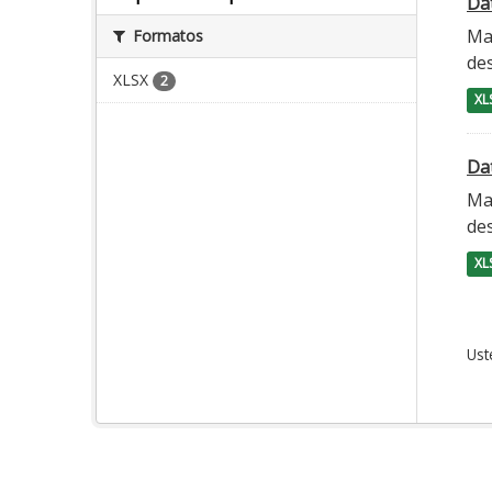
Da
Ma
Formatos
des
XLSX
2
XL
Da
Ma
des
XL
Ust