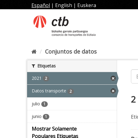
Ir
Español
|
English
|
Euskera
al
contenido
Conjuntos de datos
Etiquetas
2021
2
Datos transporte
2
2
julio
1
junio
Eti
1
Mostrar Solamente
Populares Etiquetas