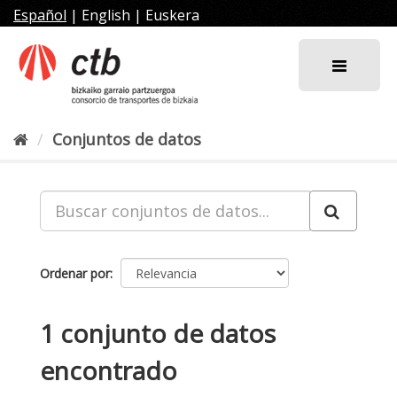
Ir
Español
|
English
|
Euskera
al
contenido
Conjuntos de datos
Ordenar por
1 conjunto de datos
encontrado