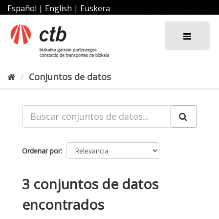
Ir
Español
|
English
|
Euskera
al
contenido
Conjuntos de datos
Ordenar por
3 conjuntos de datos
encontrados