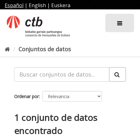
Ir
Español
|
English
|
Euskera
al
contenido
Conjuntos de datos
Ordenar por
1 conjunto de datos
encontrado