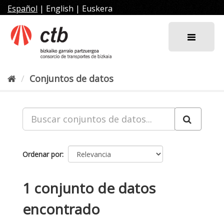
Ir
Español
|
English
|
Euskera
al
contenido
Conjuntos de datos
Ordenar por
1 conjunto de datos
encontrado