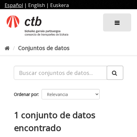
Ir
Español
|
English
|
Euskera
al
contenido
Conjuntos de datos
Ordenar por
1 conjunto de datos
encontrado