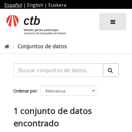
Ir
Español
|
English
|
Euskera
al
contenido
Conjuntos de datos
Ordenar por
1 conjunto de datos
encontrado