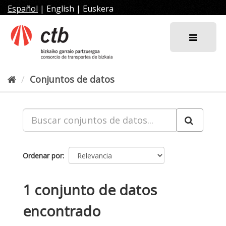
Ir
Español
|
English
|
Euskera
al
contenido
Conjuntos de datos
Ordenar por
1 conjunto de datos
encontrado