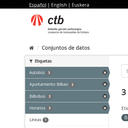
Ir
Español
|
English
|
Euskera
al
contenido
Conjuntos de datos
Etiquetas
Autobús
3
Ayuntamiento Bilbao
3
3
Bilbobus
3
Horarios
Eti
3
B
Líneas
1