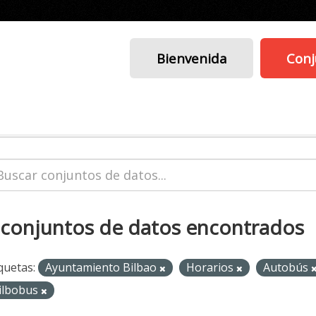
Bienvenida
Conj
 conjuntos de datos encontrados
quetas:
Ayuntamiento Bilbao
Horarios
Autobús
ilbobus