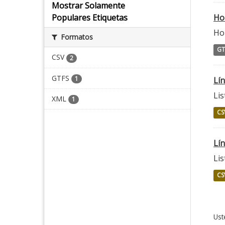
Mostrar Solamente
Ho
Populares Etiquetas
Ho
Formatos
GT
CSV
2
GTFS
1
Lí
Li
XML
1
CS
Lí
Lis
CS
Ust