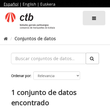
Ir
Español
|
English
|
Euskera
al
contenido
Conjuntos de datos
Ordenar por
1 conjunto de datos
encontrado