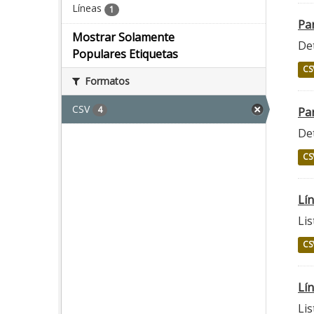
Líneas
1
Pa
Mostrar Solamente
Det
Populares Etiquetas
CS
Formatos
CSV
4
Par
Det
CS
Lí
Li
CS
Lí
Lis