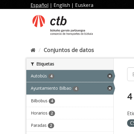
Ir
Español
|
English
|
Euskera
al
contenido
Conjuntos de datos
Etiquetas
Autobús
4
Ayuntamiento Bilbao
4
4
Bilbobus
4
Horarios
Eti
2
C
Paradas
2