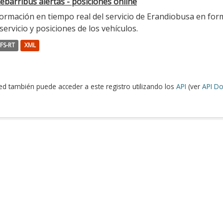
ebarribus alertas - posiciones online
ormación en tiempo real del servicio de Erandiobusa en form
servicio y posiciones de los vehículos.
FS-RT
XML
ed también puede acceder a este registro utilizando los
API
(ver
API Do