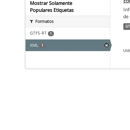
Etx
Mostrar Solamente
Inf
Populares Etiquetas
de 
Formatos
GT
GTFS-RT
1
XML
1
Ust