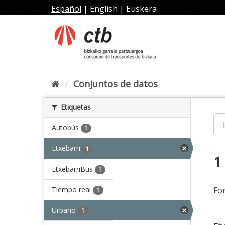
Ir
Español
|
English
|
Euskera
al
contenido
Conjuntos de datos
Etiquetas
Autobús
1
Etxebarri
1
1
EtxebarriBus
1
Tiempo real
Fo
1
Urbano
1