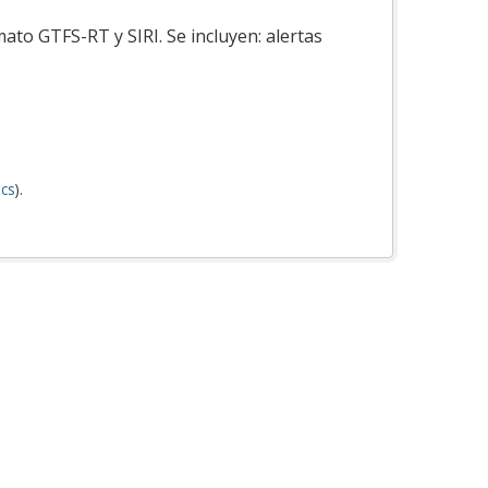
ato GTFS-RT y SIRI. Se incluyen: alertas
cs
).