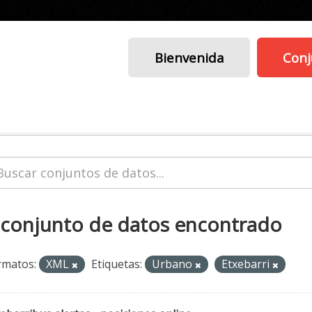
Bienvenida
Conj
 conjunto de datos encontrado
rmatos:
XML
Etiquetas:
Urbano
Etxebarri