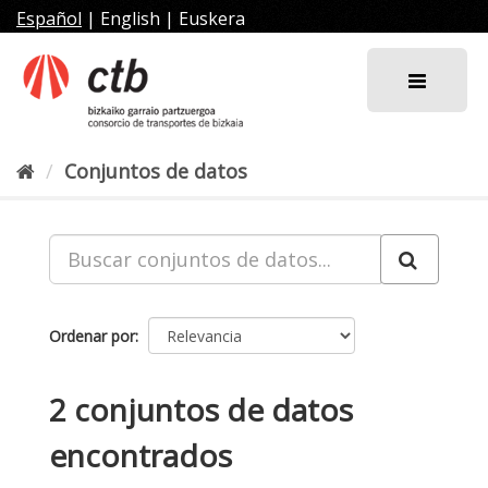
Ir
Español
|
English
|
Euskera
al
contenido
Conjuntos de datos
Ordenar por
2 conjuntos de datos
encontrados