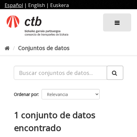
Ir
Español
|
English
|
Euskera
al
contenido
Conjuntos de datos
Ordenar por
1 conjunto de datos
encontrado