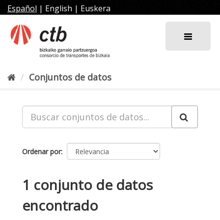
Ir
Español
|
English
|
Euskera
al
contenido
Conjuntos de datos
Ordenar por
1 conjunto de datos
encontrado