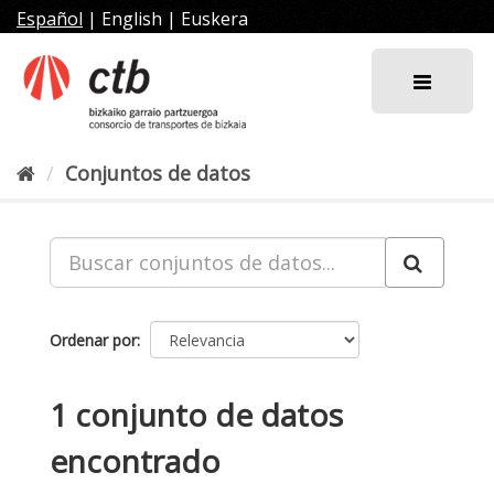
Ir
Español
|
English
|
Euskera
al
contenido
Conjuntos de datos
Ordenar por
1 conjunto de datos
encontrado