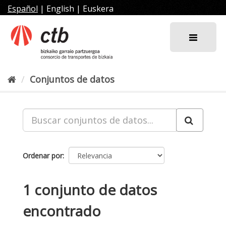
Ir
Español
|
English
|
Euskera
al
contenido
Conjuntos de datos
Ordenar por
1 conjunto de datos
encontrado