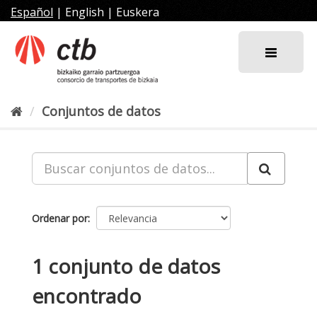
Ir
Español
|
English
|
Euskera
al
contenido
Conjuntos de datos
Ordenar por
1 conjunto de datos
encontrado