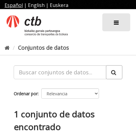
Ir
Español
|
English
|
Euskera
al
contenido
Conjuntos de datos
Ordenar por
1 conjunto de datos
encontrado