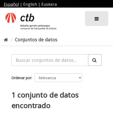
Ir
Español
|
English
|
Euskera
al
contenido
Conjuntos de datos
Ordenar por
1 conjunto de datos
encontrado