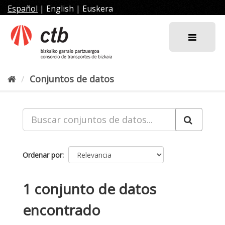
Ir
Español
|
English
|
Euskera
al
contenido
Conjuntos de datos
Ordenar por
1 conjunto de datos
encontrado