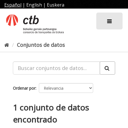
Ir
Español
|
English
|
Euskera
al
contenido
Conjuntos de datos
Ordenar por
1 conjunto de datos
encontrado