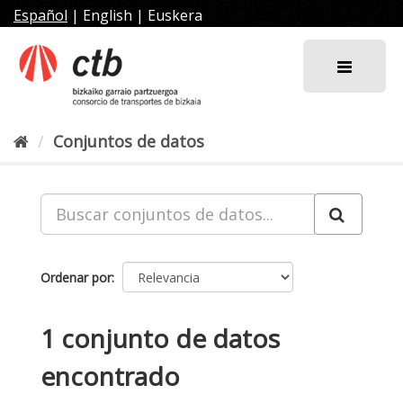
Ir
Español
|
English
|
Euskera
al
contenido
Conjuntos de datos
Ordenar por
1 conjunto de datos
encontrado