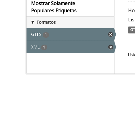
Mostrar Solamente
Ho
Populares Etiquetas
Lis
Formatos
GT
GTFS
1
XML
1
Ust