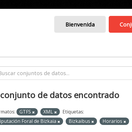
Bienvenida
Conj
 conjunto de datos encontrado
rmatos:
GTFS
XML
Etiquetas:
iputación Foral de Bizkaia
Bizkaibus
Horarios