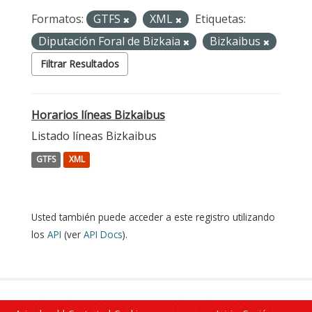
Formatos:
GTFS
XML
Etiquetas:
Diputación Foral de Bizkaia
Bizkaibus
Filtrar Resultados
Horarios líneas Bizkaibus
Listado líneas Bizkaibus
GTFS
XML
Usted también puede acceder a este registro utilizando
los
API
(ver
API Docs
).