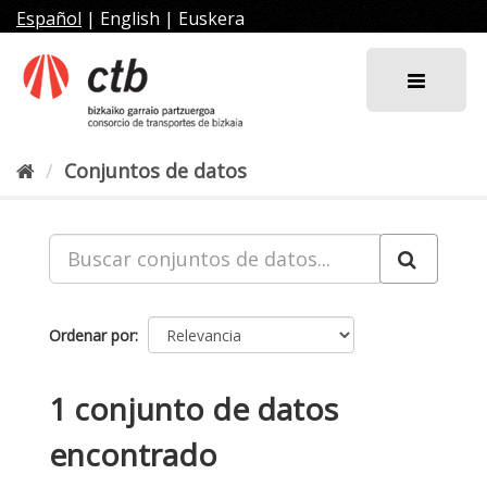
Ir
Español
|
English
|
Euskera
al
contenido
Conjuntos de datos
Ordenar por
1 conjunto de datos
encontrado