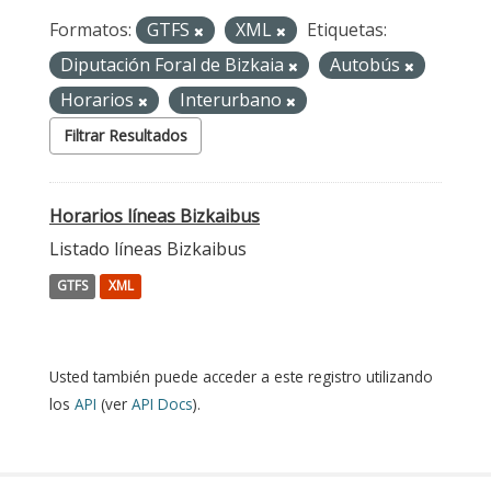
Formatos:
GTFS
XML
Etiquetas:
Diputación Foral de Bizkaia
Autobús
Horarios
Interurbano
Filtrar Resultados
Horarios líneas Bizkaibus
Listado líneas Bizkaibus
GTFS
XML
Usted también puede acceder a este registro utilizando
los
API
(ver
API Docs
).