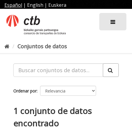
Ir
Español
|
English
|
Euskera
al
contenido
Conjuntos de datos
Ordenar por
1 conjunto de datos
encontrado