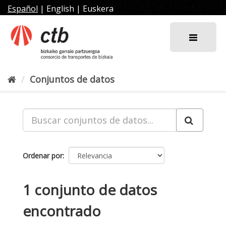
Ir
Español
|
English
|
Euskera
al
contenido
Conjuntos de datos
Ordenar por
1 conjunto de datos
encontrado