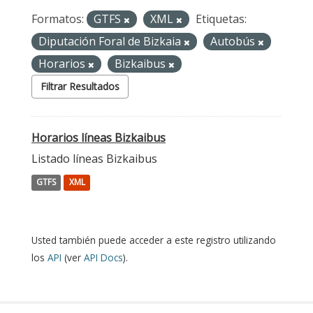
Formatos:
GTFS
XML
Etiquetas:
Diputación Foral de Bizkaia
Autobús
Horarios
Bizkaibus
Filtrar Resultados
Horarios líneas Bizkaibus
Listado líneas Bizkaibus
GTFS
XML
Usted también puede acceder a este registro utilizando
los
API
(ver
API Docs
).