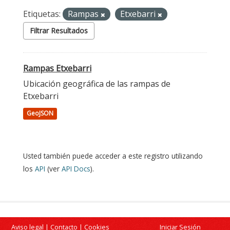
Etiquetas:
Rampas
Etxebarri
Filtrar Resultados
Rampas Etxebarri
Ubicación geográfica de las rampas de
Etxebarri
GeoJSON
Usted también puede acceder a este registro utilizando
los
API
(ver
API Docs
).
Aviso legal
|
Contacto
|
Cookies
Iniciar Sesión