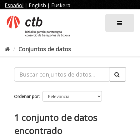
Ir
Español
|
English
|
Euskera
al
contenido
Conjuntos de datos
Ordenar por
1 conjunto de datos
encontrado