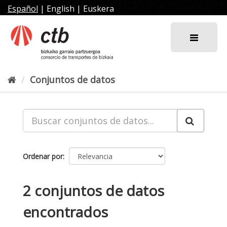
Ir
Español
|
English
|
Euskera
al
contenido
Conjuntos de datos
Ordenar por
2 conjuntos de datos
encontrados