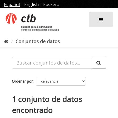
Ir
Español
|
English
|
Euskera
al
contenido
Conjuntos de datos
Ordenar por
1 conjunto de datos
encontrado