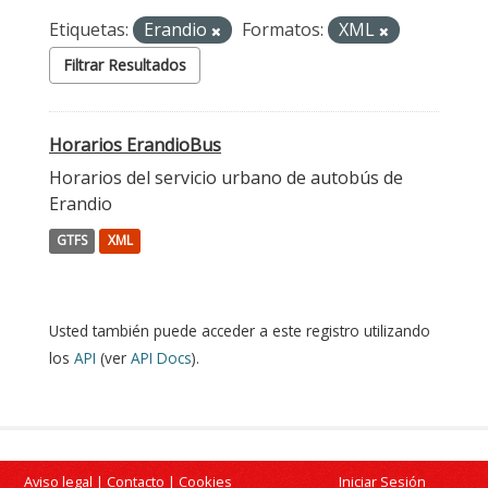
Etiquetas:
Erandio
Formatos:
XML
Filtrar Resultados
Horarios ErandioBus
Horarios del servicio urbano de autobús de
Erandio
GTFS
XML
Usted también puede acceder a este registro utilizando
los
API
(ver
API Docs
).
Aviso legal
|
Contacto
|
Cookies
Iniciar Sesión