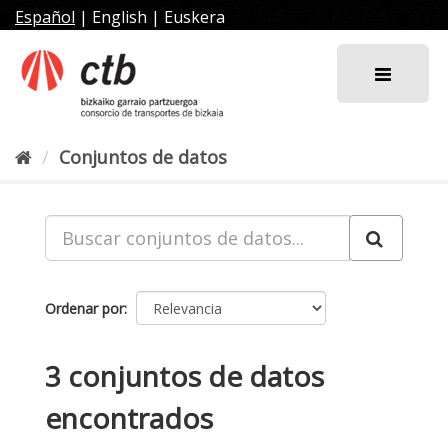
Ir
Español
|
English
|
Euskera
al
contenido
Conjuntos de datos
Ordenar por
3 conjuntos de datos
encontrados