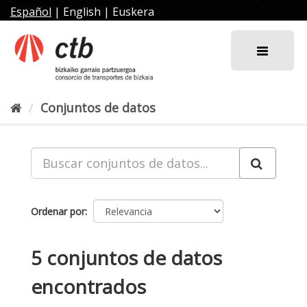
Ir
Español
|
English
|
Euskera
al
contenido
Conjuntos de datos
Ordenar por
5 conjuntos de datos
encontrados