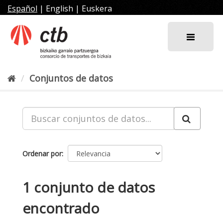
Ir
Español
|
English
|
Euskera
al
contenido
Conjuntos de datos
Ordenar por
1 conjunto de datos
encontrado