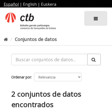
Ir
Español
|
English
|
Euskera
al
contenido
Conjuntos de datos
Ordenar por
2 conjuntos de datos
encontrados