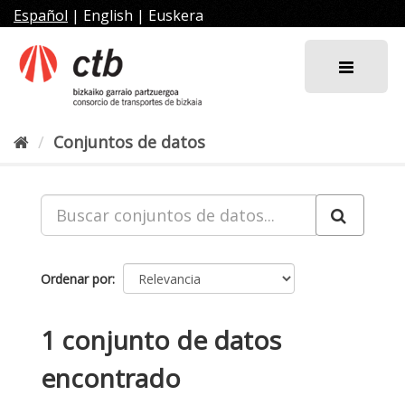
Ir
Español
|
English
|
Euskera
al
contenido
Conjuntos de datos
Ordenar por
1 conjunto de datos
encontrado