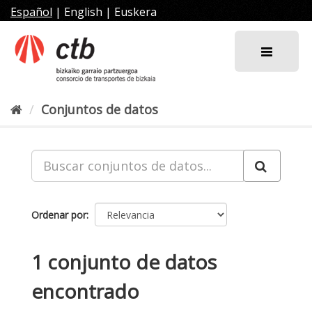
Ir
Español
|
English
|
Euskera
al
contenido
Conjuntos de datos
Ordenar por
1 conjunto de datos
encontrado