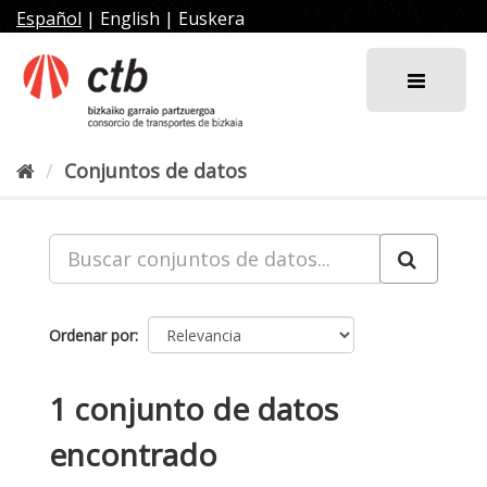
Ir
Español
|
English
|
Euskera
al
contenido
Conjuntos de datos
Ordenar por
1 conjunto de datos
encontrado