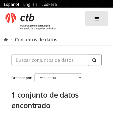
Ir
Español
|
English
|
Euskera
al
contenido
Conjuntos de datos
Ordenar por
1 conjunto de datos
encontrado