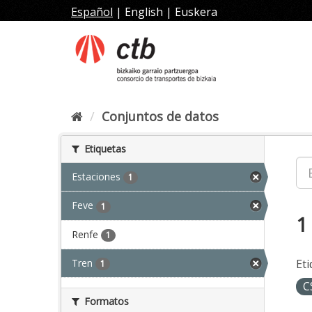
Ir
Español
|
English
|
Euskera
al
contenido
Conjuntos de datos
Etiquetas
Estaciones
1
Feve
1
1
Renfe
1
Tren
Eti
1
C
Formatos