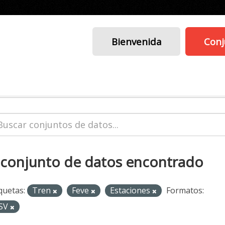
Bienvenida
Conj
 conjunto de datos encontrado
quetas:
Tren
Feve
Estaciones
Formatos:
SV