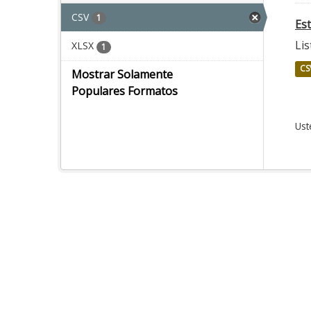
CSV
1
Es
Lis
XLSX
1
CS
Mostrar Solamente
Populares Formatos
Ust