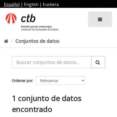
Ir
Español
|
English
|
Euskera
al
contenido
Conjuntos de datos
Ordenar por
1 conjunto de datos
encontrado