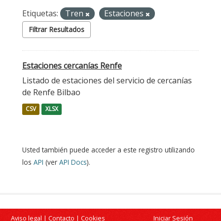
Etiquetas:
Tren
Estaciones
Filtrar Resultados
Estaciones cercanías Renfe
Listado de estaciones del servicio de cercanías
de Renfe Bilbao
CSV
XLSX
Usted también puede acceder a este registro utilizando
los
API
(ver
API Docs
).
Aviso legal
|
Contacto
|
Cookies
Iniciar Sesión