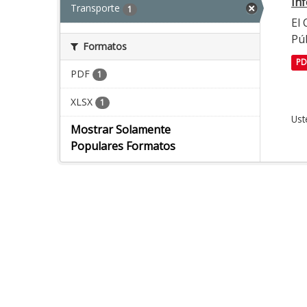
In
Transporte
1
El
Púb
Formatos
PD
PDF
1
XLSX
1
Ust
Mostrar Solamente
Populares Formatos