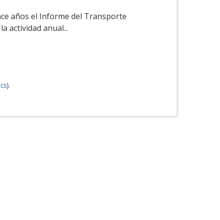
ace años el Informe del Transporte
a actividad anual...
cs
).