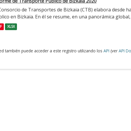
forme de Transporte Público de Bizkaia 2020
 Consorcio de Transportes de Bizkaia (CTB) elabora desde h
lico en Bizkaia. En él se resume, en una panorámica global, l
F
XLSX
ed también puede acceder a este registro utilizando los
API
(ver
API Do