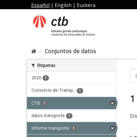
Ir
Español
|
English
|
Euskera
al
contenido
Conjuntos de datos
Etiquetas
2020
1
Consorcio de Transp...
1
1
CTB
1
datos transporte
Eti
1
Informe transporte
1