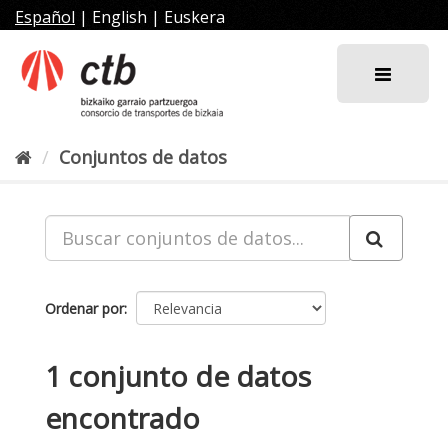
Ir
Español
|
English
|
Euskera
al
contenido
Conjuntos de datos
Ordenar por
1 conjunto de datos
encontrado