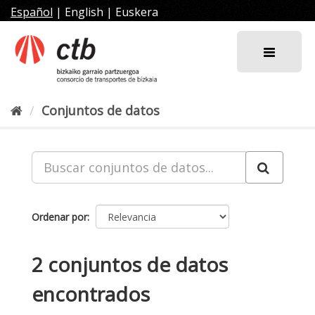
Ir
Español
|
English
|
Euskera
al
contenido
Conjuntos de datos
Ordenar por
2 conjuntos de datos
encontrados