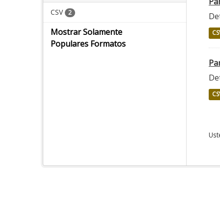
Pa
CSV
2
Det
Mostrar Solamente
CS
Populares Formatos
Par
Det
CS
Ust