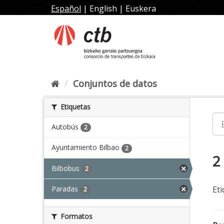
Ir
Español
|
English
|
Euskera
al
contenido
Conjuntos de datos
Etiquetas
Autobús
2
Ayuntamiento Bilbao
2
2
Bilbobus
2
Paradas
Eti
2
Formatos