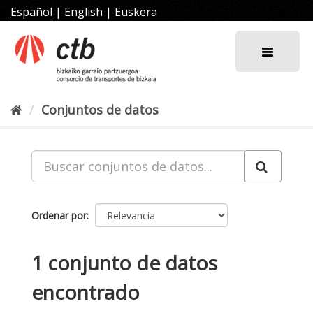
Ir
Español
|
English
|
Euskera
al
contenido
Conjuntos de datos
Ordenar por
1 conjunto de datos
encontrado