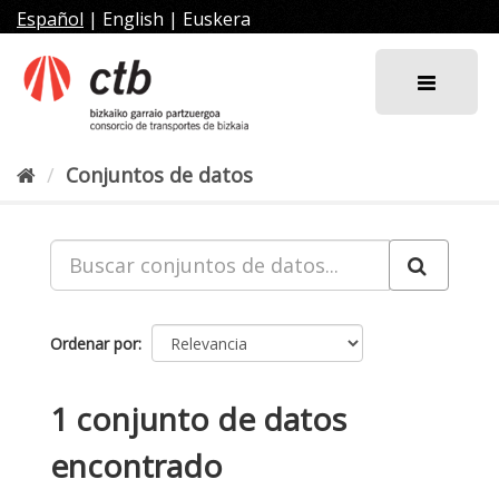
Ir
Español
|
English
|
Euskera
al
contenido
Conjuntos de datos
Ordenar por
1 conjunto de datos
encontrado