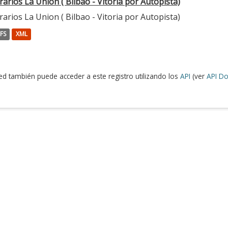
arios La Union ( Bilbao - Vitoria por Autopista)
arios La Union ( Bilbao - Vitoria por Autopista)
FS
XML
ed también puede acceder a este registro utilizando los
API
(ver
API Do