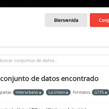
Bienvenida
Conj
 conjunto de datos encontrado
quetas:
Interurbano
La Union
Formatos:
GTFS