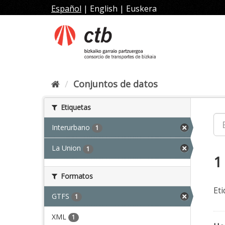
Ir
Español
|
English
|
Euskera
al
contenido
Conjuntos de datos
Etiquetas
Interurbano
1
La Union
1
1
Formatos
Eti
GTFS
1
XML
1