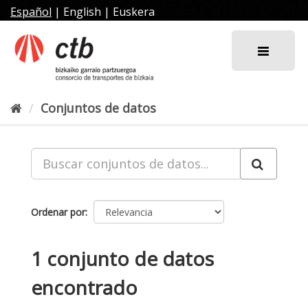
Ir
Español
|
English
|
Euskera
al
contenido
Conjuntos de datos
Ordenar por
1 conjunto de datos
encontrado