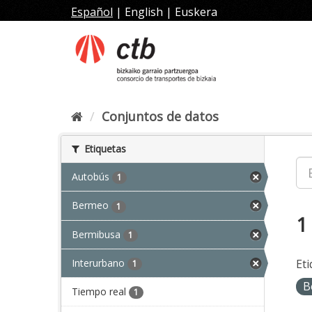
Ir
Español
|
English
|
Euskera
al
contenido
Conjuntos de datos
Etiquetas
Autobús
1
Bermeo
1
1
Bermibusa
1
Interurbano
Eti
1
B
Tiempo real
1