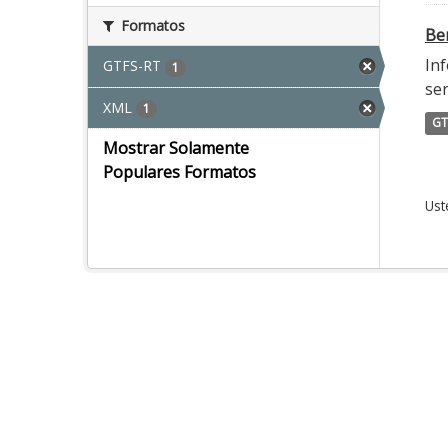
Formatos
Ber
Inf
GTFS-RT
1
ser
XML
1
GT
Mostrar Solamente
Populares Formatos
Ust