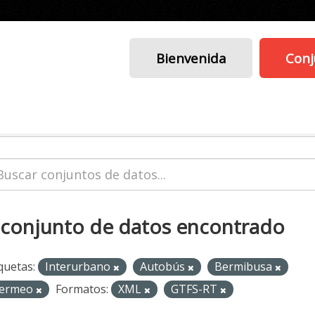
Bienvenida
Conj
 conjunto de datos encontrado
quetas:
Interurbano
Autobús
Bermibusa
ermeo
Formatos:
XML
GTFS-RT