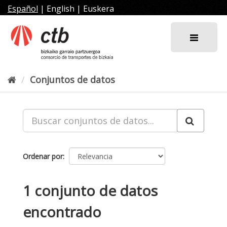
Ir
Español
|
English
|
Euskera
al
contenido
Conjuntos de datos
Ordenar por
1 conjunto de datos
encontrado